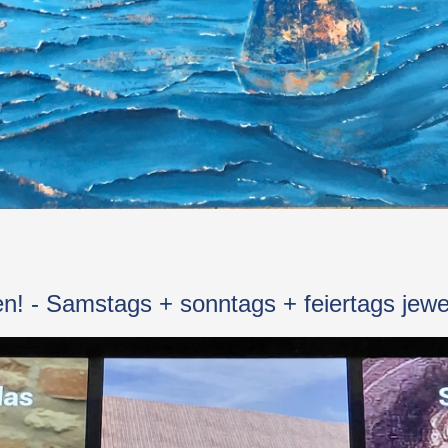
ren! - Samstags + sonntags + feiertags jewe