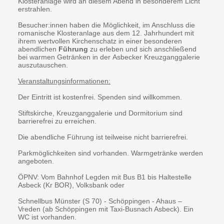
Klosteranlage wird an diesem Abend in besonderem Licht
erstrahlen.
Besucher:innen haben die Möglichkeit, im Anschluss die
romanische Klosteranlage aus dem 12. Jahrhundert mit
ihrem wertvollen Kirchenschatz in einer besonderen
abendlichen
Führung
zu erleben und sich anschließend
bei warmen Getränken in der Asbecker Kreuzganggalerie
auszutauschen.
Veranstaltungsinformationen:
Der Eintritt ist kostenfrei. Spenden sind willkommen.
Stiftskirche, Kreuzganggalerie und Dormitorium sind
barrierefrei zu erreichen.
Die abendliche Führung ist teilweise nicht barrierefrei.
Parkmöglichkeiten sind vorhanden. Warmgetränke werden
angeboten.
ÖPNV: Vom Bahnhof Legden mit Bus B1 bis Haltestelle
Asbeck (Kr BOR), Volksbank oder
Schnellbus Münster (S 70) - Schöppingen - Ahaus –
Vreden (ab Schöppingen mit Taxi-Busnach Asbeck). Ein
WC ist vorhanden.