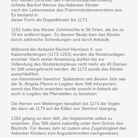
richtete Bischof Werner das Asbecker Kloster
nach der Lebensweise des Prämonstratenserordens aus.
Es bestand in
dieser Form als Doppelkloster bis 1173.
1151 hatte das Kloster Zehntrechte in 36 Orten, die bis zu
70 km entfernt lagen. Zu diesem Besitz kam das Kloster
durch zahlreiche Schenkungen und durch Ankäufe.
Während der Amtszeit Bischof Hermann II. von
Katzenellenbogen (1173-1203) wurden die Klosteranlagen
errichtet. Nach seiner Anweisung durften bis zur
Vollendung des Klosterkomplexes nicht mehr als 40 Damen
im Stift untergebracht werden. Ab 1173 wurde das Kloster
ausschließlich
von Kanonissen bewohnt. Spätestens seit diesem Jahr war
die St.-Brigida-Pfarrei in Legden dem Stift inkorporiert,
womit das Recht erworben wurde sowohl in Asbeck als
auch in Legden die Pfarrstellen zu besetzen.
Die Herren von Wettringen besaßen bis 1174 die Vogtei,
die dann ab 1179 auf die Edlen von Steinfurt überging.
1282 gelang es dem Stift, die Vogteirechte selbst zu
erwerben. Das Stift stand zukünftig unter dem Schutz des
Bischofs. Für dieses Jahr ist zudem eine Zugehörigkeit des
Asbecker Klosters zum Augustinerorden nachgewiesen.