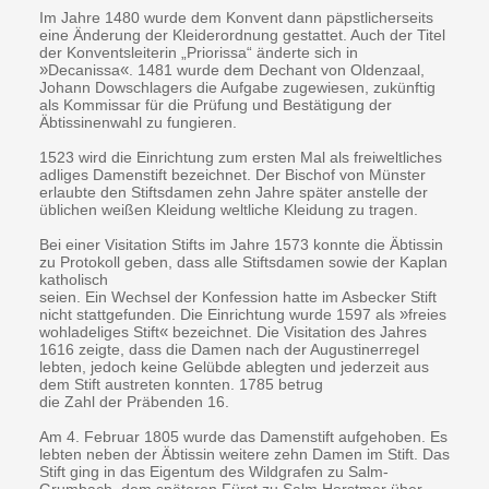
Im Jahre 1480 wurde dem Konvent dann päpstlicherseits
eine Änderung der Kleiderordnung gestattet. Auch der Titel
der Konventsleiterin „Priorissa“ änderte sich in
»
Decanissa
«
. 1481 wurde dem Dechant von Oldenzaal,
Johann Dowschlagers die Aufgabe zugewiesen, zukünftig
als Kommissar für die Prüfung und Bestätigung der
Äbtissinenwahl zu fungieren.
1523 wird die Einrichtung zum ersten Mal als freiweltliches
adliges Damenstift bezeichnet. Der Bischof von Münster
erlaubte den Stiftsdamen zehn Jahre später anstelle der
üblichen weißen Kleidung weltliche Kleidung zu tragen.
Bei einer Visitation Stifts im Jahre 1573 konnte die Äbtissin
zu Protokoll geben, dass alle Stiftsdamen sowie der Kaplan
katholisch
seien. Ein Wechsel der Konfession hatte im Asbecker Stift
nicht stattgefunden. Die Einrichtung wurde 1597 als
»
freies
wohladeliges Stift
«
bezeichnet. Die Visitation des Jahres
1616 zeigte, dass die Damen nach der Augustinerregel
lebten, jedoch keine Gelübde ablegten und jederzeit aus
dem Stift austreten konnten. 1785 betrug
die Zahl der Präbenden 16.
Am 4. Februar 1805 wurde das Damenstift aufgehoben. Es
lebten neben der Äbtissin weitere zehn Damen im Stift. Das
Stift ging in das Eigentum des Wildgrafen zu Salm-
Grumbach, dem späteren Fürst zu Salm Horstmar über.